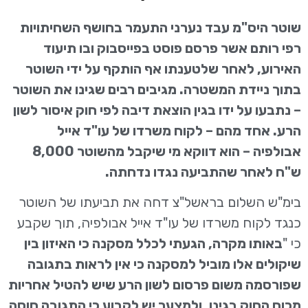
שוטר היס"מ עבד נערני התעמר בחושף השחיתויות
רפי רותם אשר פרסם פוסט בפייסבוק ובו תיעוד
האירוע, לאחר שלטענתו אף הותקף על ידי השוטר
בתוך ניידת המשטרה. מגיבים רבים שגינו את השוטר
– נתבעו על ידו בגין הוצאת דיבה לפי חוק איסור לשון
הרע. אחד מהם – לקוח משרדו של עו"ד אייל
אבולפיה – הוא דווקא מי שיקבל מהשוטר 8,000
ש"ח לאחר שהתביעה נגדו נדחתה.
בימ"ש השלום בראשל"צ דחה את תביעתו של השוטר
כנגד לקוח משרדו של עו"ד אייל אבולפיה, תוך שקבע
כי "
באותו מקרה, הגעתי לכלל מסקנה כי האיזון בין
שיקולים אלו מוביל למסקנה כי אין לראות בתגובה
שפורסמה משום פרסום לשון הרע שיש להטיל אחריות
מכוח החוק בגינו, ולמצער יש לקבוע כי התגובה חוסה